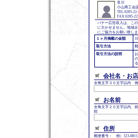
常川
小山商工会
TEL:0285-22
FAX:0285-22
バナー広告収入は、この
に欠かせません。地域企
にご協力をお願い致しま
１ヶ月掲載の金額
1
取引方法
取引方法の説明
会社名・お
全角文字３０文字以内 
お名前
全角文字２０文字以内、
郎
住所
郵便番号： 例）323-0811