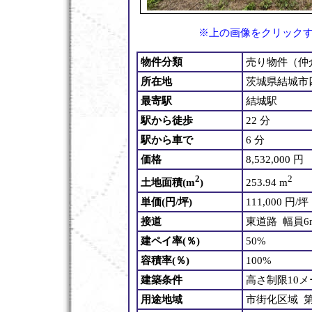
※上の画像をクリック
物件分類
売り物件（仲
所在地
茨城県結城市四
最寄駅
結城駅
駅から徒歩
22 分
駅から車で
6 分
価格
8,532,000 円
2
2
土地面積(m
)
253.94 m
単価(円/坪)
111,000 円/坪
接道
東道路 幅員
建ペイ率(％)
50%
容積率(％)
100%
建築条件
高さ制限10メ
用途地域
市街化区域 