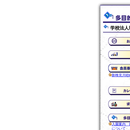
学校法人
新検見川幼
入園案内 
について