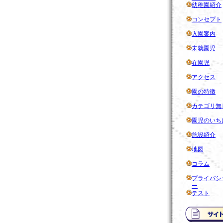
幼稚園紹介
コンセプト
入園案内
未就園児
在園児
アクセス
園の特徴
カテゴリ無
園児のいち
施設紹介
地図
コラム
プライバシ
ー
テスト