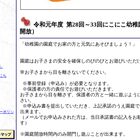
令和元年度 第28回～33回にこにこ幼
開放）
「幼稚園の園庭でお家の方と元気にあそびましょう！」
園庭はお子さまの安全を確保しのびのびとお遊びいただ
し
🌸お子さまから目を離さないでください。
にち
※事前登録（申込み）が必要となります。
※保護者の方の責任でお遊びいただきます。
お子さまから目を離さず、保護者の方と一緒に遊ぶよう
さい。
※申込み書を提出していただき、上記承諾のうえ園庭で
出来ます。
ーポリシ
（メールでお申込みされた方は、当日承諾書の記入をお
す）
※園庭開放時間内のみ開門し遊ぶことが出来ます。