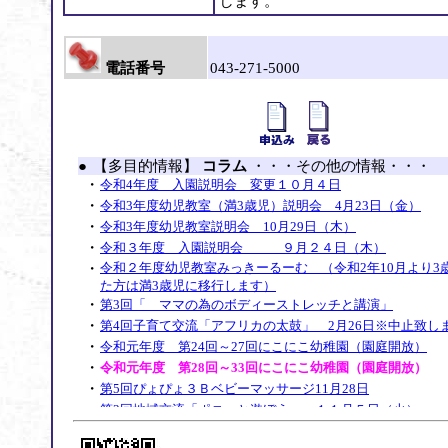
します。
電話番号
043-271-5000
●
【多目的情報】
コラム
・・・その他の情報・・・
・
令和4年度 入園説明会 変更１０月４日
・
令和3年度幼児教室（満3歳児）説明会 4月23日（金）
・
令和3年度幼児教室説明会 10月29日（木）
・
令和３年度 入園説明会 ９月２４日（木）
・
令和２年度幼児教室みっきーるーむ （令和2年10月より3
た方は満3歳児に移行します）
・
第3回「 ママの為のボディーストレッチと講演」
・
第4回子育て交流「アフリカの太鼓」 2月26日※中止致し
・
令和元年度 第24回～27回にこにこ幼稚園（園庭開放）
・
令和元年度 第28回～33回にこにこ幼稚園（園庭開放）
・
第5回ぴょぴょ３Ｂベビーマッサージ11月28日
・
第3回地域交流「ポニーと遊ぼう」 １１月５日（火）
・
第4回ぴょぴょ３Ｂベビーマッサージ10月16日