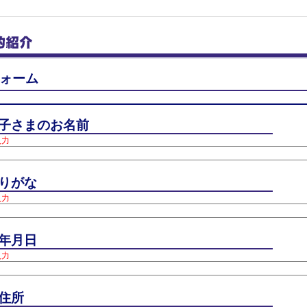
ォーム
子さまのお名前
入力
りがな
入力
年月日
入力
住所