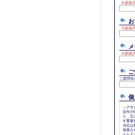
※必須
お
※必須
メ
※必須
ご
ご質問等
個
―アサ
近年の
り、又
す重要
当社は
発展さ
とらえ