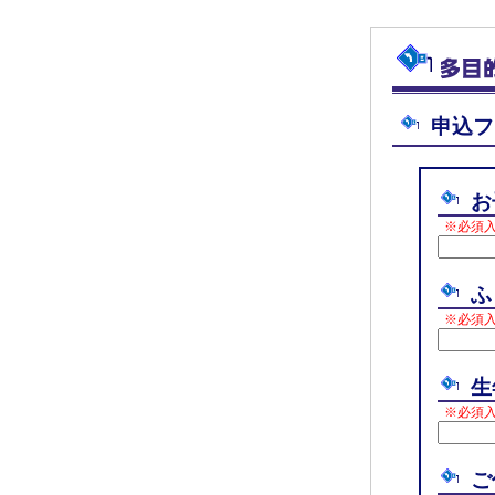
申込フ
お
※必須
ふ
※必須
生
※必須
ご