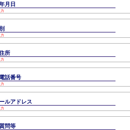
年月日
入力
性別
入力
住所
入力
電話番号
入力
ールアドレス
入力
質問等