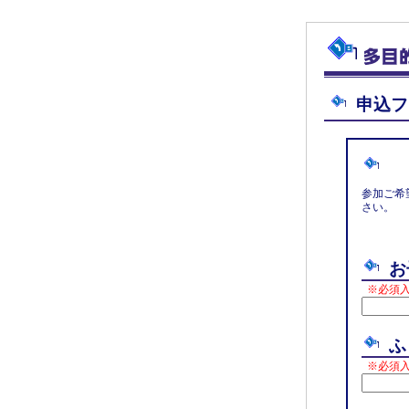
申込フ
参加ご希
さい。
お
※必須
ふ
※必須