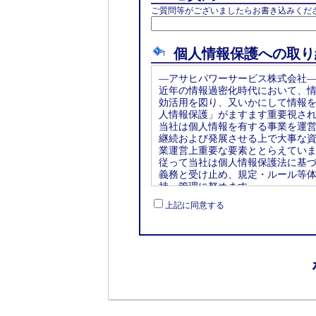
ご質問等がございましたらお書き込みくだ
個人情報保護への取り
―アサヒパワーサービス株式会社
近年の情報過密化時代において、
効活用を図り、又いかにして情報
人情報保護」がますます重要視さ
当社は個人情報を有する事業を運
継続および発展させる上で大事な
業運営上重要な要素ととらえてい
従って当社は個人情報保護法に基
義務と受け止め、規定・ルール等
持、管理に努めます。
―個人情報保護方針について―
上記に同意する
当社は個人情報に関連する企業と
織体制を整備し充実を図り、情報
頼を受ける企業を目指しています
―新検見川幼稚園―
インターネットを発信するにあた
をお願いしたアサヒパワーサービ
特に個人情報につきましては、会
信頼の得る会社であると判断しま