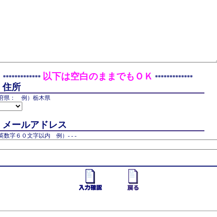
以下は空白のままでもＯＫ
*************
*************
住所
府県： 例）栃木県
メールアドレス
英数字６０文字以内 例）- - -