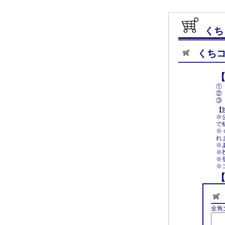
くち
くち
①
②
③
【
※
で
※
れ
※
※
※
※
全角