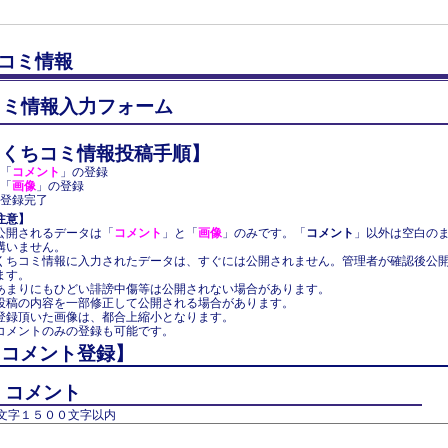
コミ情報
コミ情報入力フォーム
【くちコミ情報投稿手順】
 「
コメント
」の登録
 「
画像
」の登録
 登録完了
注意】
公開されるデータは「
コメント
」と「
画像
」のみです。「
コメント
」以外は空白の
構いません。
くちコミ情報に入力されたデータは、すぐには公開されません。管理者が確認後公
ます。
あまりにもひどい誹謗中傷等は公開されない場合があります。
投稿の内容を一部修正して公開される場合があります。
登録頂いた画像は、都合上縮小となります。
コメントのみの登録も可能です。
【コメント登録】
コメント
文字１５００文字以内