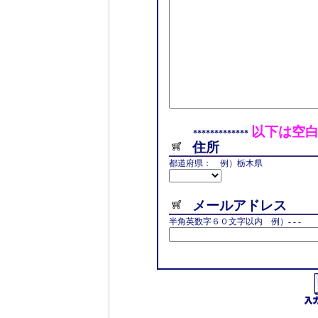
以下は空
*************
住所
都道府県： 例）栃木県
メールアドレス
半角英数字６０文字以内 例）- - -