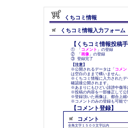
くちコミ情報
くちコミ情報入力フォーム
【くちコミ情報投稿手
① 「
コメント
」の登録
② 「
画像
」の登録
③ 登録完了
【注意】
※公開されるデータは「
コメン
は空白のままで構いません。
※くちコミ情報に入力されたデ
確認後公開されます。
※あまりにもひどい誹謗中傷等
※投稿の内容を一部修正して公
※登録頂いた画像は、都合上縮
※コメントのみの登録も可能で
【コメント登録】
コメント
全角文字１５００文字以内