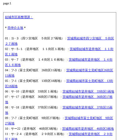
page:1
結城市区画整理課：
*
売仲介土地
*
01 : ヨ−３（四ツ京地区 ５街区２7画地） :
茨城県結城市四ツ京地区 ５街区
２７画地
02 : サ−５-１（逆井地区 １１街区１画地） :
茨城県結城市逆井地区 １１街
区１画地
03 : サ−７（逆井地区 １４街区１６画地） :
茨城県結城市逆井地区 １４街
区１６画地
04 : フ-3（富士見町地区 26街区11画地） :
茨城県結城市富士見町地区26街区
11画地
05 : フ-1（富士見町地区 13街区18画地） :
茨城県結城市富士見町地区 13街
区18画地
06 : サ−10（逆井地区 33街区１画地） :
茨城県結城市逆井地区 33街区1画地
07 : サ−17（逆井地区 36街区17画地） :
茨城県結城市逆井地区 36街区17画
地
08 : サ−18（逆井地区 37街区15画地） :
茨城県結城市逆井地区 37街区15画
地
09 : フ-7（富士見町地区 9街区27画地） :
茨城県結城市富士見町地区 9街区
27画地
10 : サー22（逆井地区 46街区3画地） :
茨城県結城市逆井地区 46街区3画地
11 : サ−２４（逆井地区 ２９街区１画地） :
茨城県結城市逆井地区 ２９街
区１画地