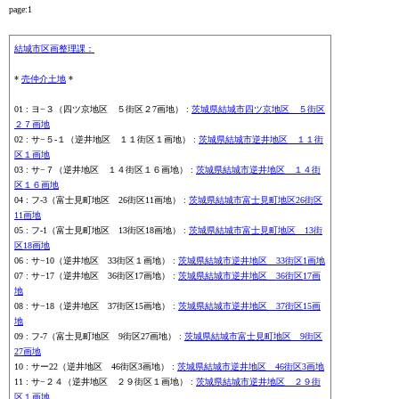
page:1
結城市区画整理課：
*
売仲介土地
*
01 : ヨ−３（四ツ京地区 ５街区２7画地） :
茨城県結城市四ツ京地区 ５街区
２７画地
02 : サ−５-１（逆井地区 １１街区１画地） :
茨城県結城市逆井地区 １１街
区１画地
03 : サ−７（逆井地区 １４街区１６画地） :
茨城県結城市逆井地区 １４街
区１６画地
04 : フ-3（富士見町地区 26街区11画地） :
茨城県結城市富士見町地区26街区
11画地
05 : フ-1（富士見町地区 13街区18画地） :
茨城県結城市富士見町地区 13街
区18画地
06 : サ−10（逆井地区 33街区１画地） :
茨城県結城市逆井地区 33街区1画地
07 : サ−17（逆井地区 36街区17画地） :
茨城県結城市逆井地区 36街区17画
地
08 : サ−18（逆井地区 37街区15画地） :
茨城県結城市逆井地区 37街区15画
地
09 : フ-7（富士見町地区 9街区27画地） :
茨城県結城市富士見町地区 9街区
27画地
10 : サー22（逆井地区 46街区3画地） :
茨城県結城市逆井地区 46街区3画地
11 : サ−２４（逆井地区 ２９街区１画地） :
茨城県結城市逆井地区 ２９街
区１画地