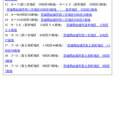
12 : ヨー７(四ツ京地区 20街区9画地)・サー２３（逆井地区 35街区2画地）
:
茨城県結城市四ツ京地区20街区9画地 ・ 逆井地区 35街区2画地
13 : ヨー9(43街区20画地) :
茨城県結城市四ツ京地区43街区20画地
14 : ヨー11(45街区1画地) :
茨城県結城市四ツ京地区45街区1画地
15 : サ−２６（逆井地区 ２街区５４画地） :
茨城県結城市逆井地区 ２街区
５４画地
16 : ヨ−13（四ツ京地区 42街区37画地） :
茨城県結城市四ツ京地区 42街区
37画地
17 : フ−10（富士見町地区 1-1街区44画地） :
茨城県結城市富士見町地区 1-1
街区44画地
18 : フ−11（富士見町地区 6街区3画地） :
茨城県結城市富士見町地区 6街区
3画地
19 : フ−12（富士見町地区 8街区7画地） :
茨城県結城市富士見町地区 8街区
7画地