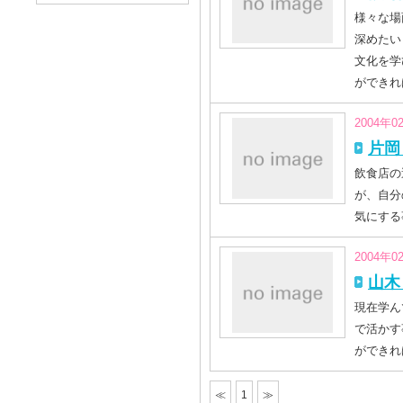
様々な場
深めたい
文化を学
ができれ
2004年0
片岡
飲食店の
が、自分
気にする
2004年0
山木
現在学ん
で活かす
ができれ
≪
1
≫