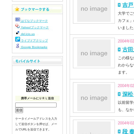
吉戸
大学でご
カフェ」
はてなブックマーク
いました
Yahoo!ブックマーク
del.icio.us
ライブドアクリップ
2004年0
Google Bookmarks
古田
この様な
わからな
ます。
2004年0
深松
携帯メールにＵＲＬ送信
以前留学
も、なか
ケータイメールアドレスを入力
2004年0
して送信ボタンを押せば、メー
ルでURLを送信できます。
段 