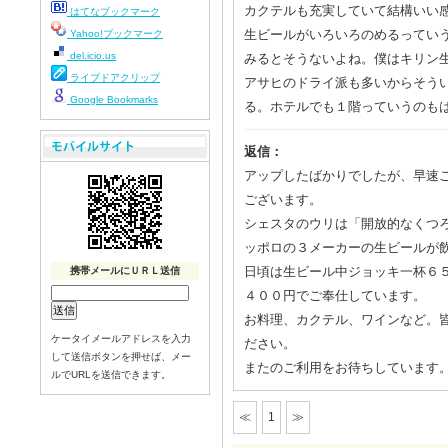
カクテルも充実していて結構いい
はてなブックマーク
生ビールがいろいろのめるってい
Yahoo!ブックマーク
del.icio.us
みるとそうないよね。僕はキリン
ライブドアクリップ
アサヒのドライ派も多いからそう
Google Bookmarks
る。ホテルでも１階っていうのも
返信：
アップしたばかりでしたが、早速
ございます。
シェスタのウリは「開放的なくつ
ッポロの３メーカーの生ビールが
日頃は生ビール中ジョッキ一杯６
携帯メールにＵＲＬ送信
４００円でご奉仕しています。
お料理、カクテル、ワインなど。
ケータイメールアドレスを入力
ださい。
して送信ボタンを押せば、メー
またのご利用をお待ちしています
ルでURLを送信できます。
≪
1
≫