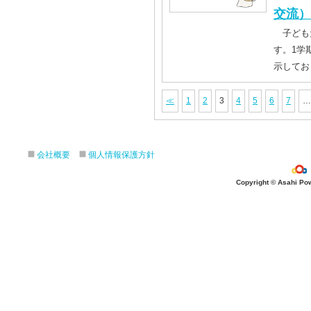
交流）
子ども
す。1学
示してお
≪
1
2
3
4
5
6
7
…
会社概要
個人情報保護方針
Copyright © Asahi Powe