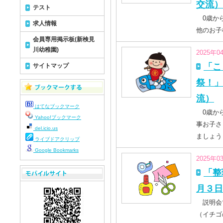
交流）
テスト
0歳から
求人情報
他のお子
会員専用掲示板(新検見
川幼稚園)
2025年0
「こ
サイトマップ
祭！」
流）
はてなブックマーク
0歳から
Yahoo!ブックマーク
事お子さ
del.icio.us
ましょう
ライブドアクリップ
Google Bookmarks
2025年0
「整
月３日
説明会
（イチゴ