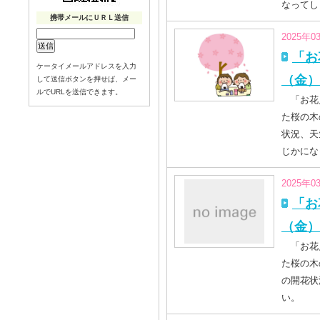
なってし
携帯メールにＵＲＬ送信
2025年0
「お
ケータイメールアドレスを入力
（金）
して送信ボタンを押せば、メー
ルでURLを送信できます。
「お花見
た桜の木
状況、天
じかにな
2025年0
「お
（金）
「お花見
た桜の木
の開花状
い。