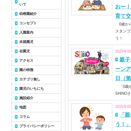
いて
おー！
幼稚園紹介
育て交
コンセプト
0歳から
スタンプ
入園案内
う！
未就園児
在園児
2025年0
親子
アクセス
ーン
園の特徴
日（第
カテゴリ無し
「0歳か
園児のいちにち
SHIN
施設紹介
2025年0
地図
「親
コラム
う！」
プライバシーポリシー