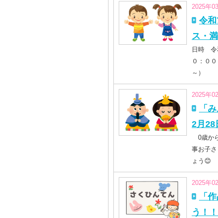
2025年0
令和
ス・満
日時 
０：０
～）
2025年0
「み
2月2
0歳から
事お子さ
ょう😊
2025年0
「作
う！！