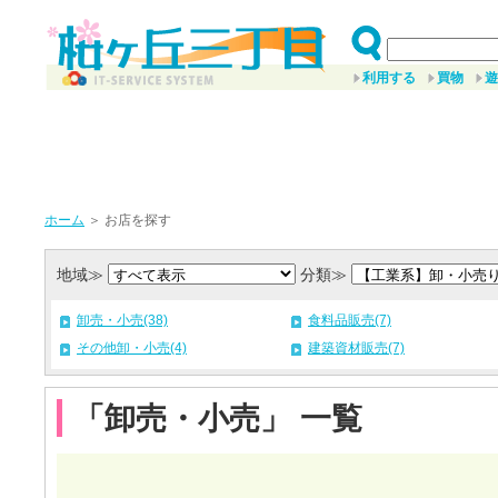
利用する
買物
遊
ホーム
＞ お店を探す
地域≫
分類≫
卸売・小売(38)
食料品販売(7)
その他卸・小売(4)
建築資材販売(7)
「卸売・小売」 一覧