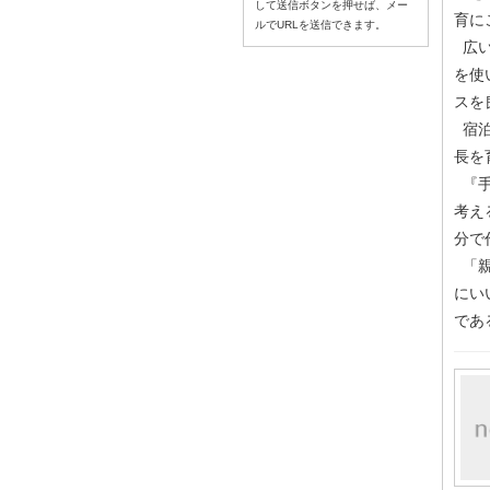
して送信ボタンを押せば、メー
育に
ルでURLを送信できます。
広い
を使
スを
宿泊
長を
『手
考え
分で
「親
にい
であ