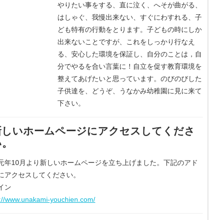
やりたい事をする、直に泣く、へそが曲がる、
はしゃぐ、我慢出来ない、すぐにわすれる、子
ども特有の行動をとります。子どもの時にしか
出来ないことですが、これをしっかり行なえ
る、安心した環境を保証し、自分のことは，自
分でやるを合い言葉に！自立を促す教育環境を
整えてあげたいと思っています。のびのびした
子供達を、どうぞ、うなかみ幼稚園に見に来て
下さい。
新しいホームページにアクセスしてくださ
い。
元年10月より新しいホームページを立ち上げました。下記のアド
にアクセスしてください。
イン
s://www.unakami-youchien.com/