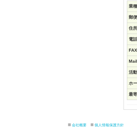
業
郵
住
電
FAX
Mai
活
ホ
最
会社概要
個人情報保護方針