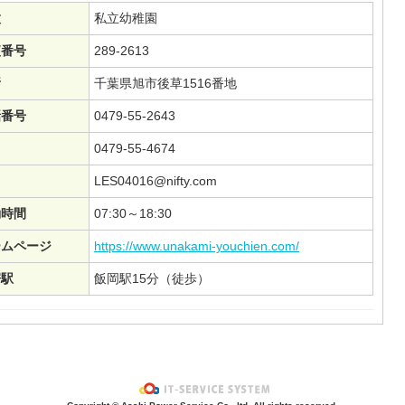
種
私立幼稚園
便番号
289-2613
所
千葉県旭市後草1516番地
話番号
0479-55-2643
0479-55-4674
l
LES04016@nifty.com
動時間
07:30～18:30
ームページ
https://www.unakami-youchien.com/
寄駅
飯岡駅15分（徒歩）