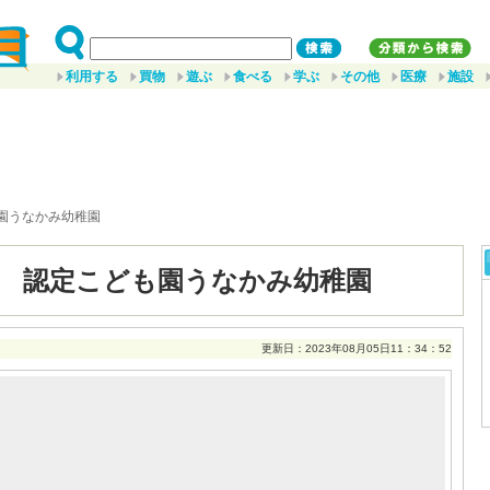
利用する
買物
遊ぶ
食べる
学ぶ
その他
医療
施設
園うなかみ幼稚園
 認定こども園うなかみ幼稚園
更新日：2023年08月05日11：34：52