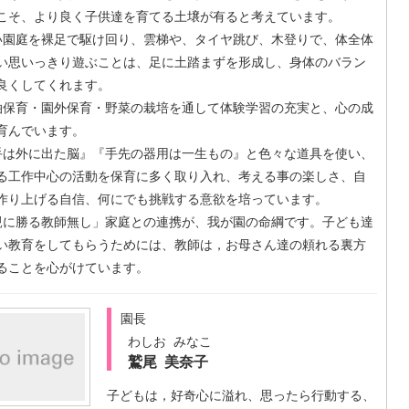
こそ、より良く子供達を育てる土壌が有ると考えています。
園庭を裸足で駆け回り、雲梯や、タイヤ跳び、木登りで、体全体
い思いっきり遊ぶことは、足に土踏まずを形成し、身体のバラン
良くしてくれます。
保育・園外保育・野菜の栽培を通して体験学習の充実と、心の成
育んでいます。
は外に出た脳』『手先の器用は一生もの』と色々な道具を使い、
る工作中心の活動を保育に多く取り入れ、考える事の楽しさ、自
作り上げる自信、何にでも挑戦する意欲を培っています。
に勝る教師無し」家庭との連携が、我が園の命綱です。子ども達
い教育をしてもらうためには、教師は，お母さん達の頼れる裏方
ることを心がけています。
園長
わしお みなこ
鷲尾 美奈子
子どもは，好奇心に溢れ、思ったら行動する、