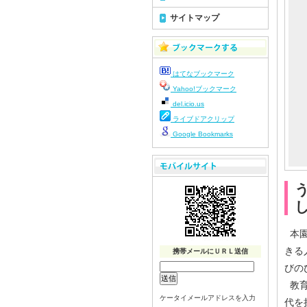
サイトマップ
はてなブックマーク
Yahoo!ブックマーク
del.icio.us
ライブドアクリップ
Google Bookmarks
本園
きる
携帯メールにＵＲＬ送信
びの
教育
ケータイメールアドレスを入力
代を