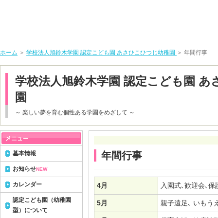
ホーム
＞
学校法人旭鈴木学園 認定こども園 あさひこひつじ幼稚園
＞ 年間行事
学校法人旭鈴木学園 認定こども園 あ
園
～ 楽しい夢を育む個性ある学園をめざして ～
基本情報
年間行事
お知らせ
NEW
カレンダー
4月
入園式､歓迎会､保
認定こども園（幼稚園
5月
親子遠足､ いもう
型）について