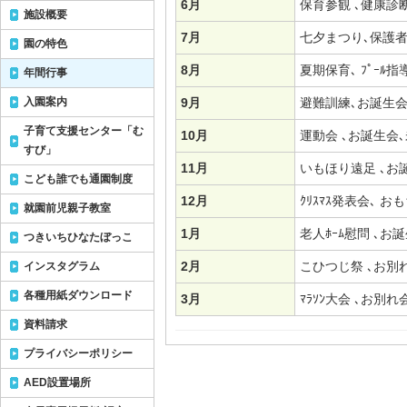
6月
保育参観 ､健康診
施設概要
7月
七夕まつり､保護
園の特色
8月
夏期保育､ ﾌﾟｰﾙ指
年間行事
入園案内
9月
避難訓練､お誕生会
子育て支援センター「む
10月
運動会 ､お誕生会
すび」
11月
いもほり遠足 ､お
こども誰でも通園制度
12月
ｸﾘｽﾏｽ発表会､ 
就園前児親子教室
1月
老人ﾎｰﾑ慰問 ､お
つきいちひなたぼっこ
2月
こひつじ祭 ､お別
インスタグラム
各種用紙ダウンロード
3月
ﾏﾗｿﾝ大会 ､お別
資料請求
プライバシーポリシー
AED設置場所