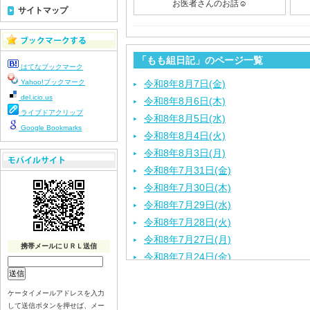
お医者さんのお話☺️
サイトマップ
「もも組日記」のページ一覧
はてなブックマーク
Yahoo!ブックマーク
令和8年8月7日(金)
del.icio.us
令和8年8月6日(木)
ライブドアクリップ
令和8年8月5日(水)
Google Bookmarks
令和8年8月4日(火)
令和8年8月3日(月)
令和8年7月31日(金)
令和8年7月30日(木)
令和8年7月29日(水)
令和8年7月28日(火)
令和8年7月27日(月)
携帯メールにＵＲＬ送信
令和8年7月24日(金)
令和8年7月23日(木)
令和8年7月22日(水)
ケータイメールアドレスを入力
して送信ボタンを押せば、メー
令和8年7月21日(火)