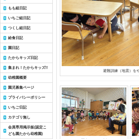
もも組日記
いちご組日記
つくし組日記
給食日記
園日記
たからキッズ日記
集まれ！たからキッズ!!
避難訓練（地震）を
幼稚園概要
園児募集ページ
プライバシーポリシー
いちご日記
カテゴリ無し
会員専用掲示板(認定こ
ども園たから幼稚園)