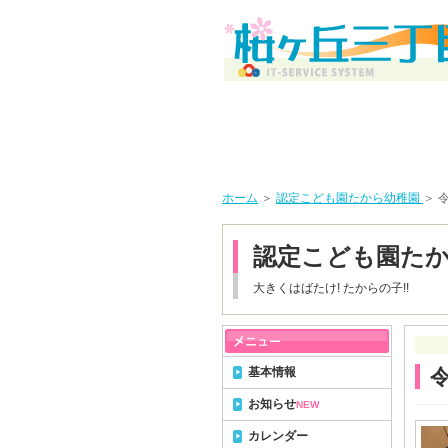
ホーム
＞
認定こども園たから幼稚園
＞ 
認定こども園た
大きくはばたけ! たからの子!!
基本情報
令
お知らせ
NEW
カレンダー