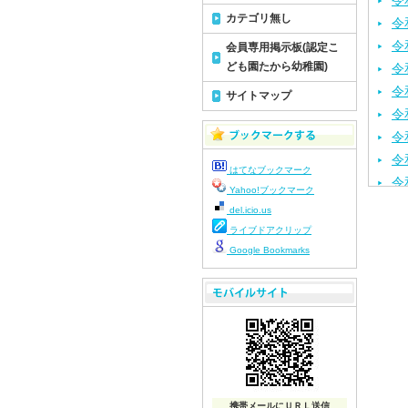
令
カテゴリ無し
令
令
会員専用掲示板(認定こ
ども園たから幼稚園)
令
令
サイトマップ
令
令
令
はてなブックマーク
令
Yahoo!ブックマーク
令
del.icio.us
令
ライブドアクリップ
令
Google Bookmarks
令
令
令
令
令
令
携帯メールにＵＲＬ送信