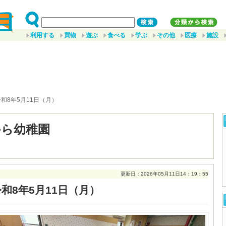
利用する
買物
遊ぶ
食べる
学ぶ
その他
医療
施設
令和8年5月11日（月）
から幼稚園
更新日：2026年05月11日14：19：55
和8年5月11日（月）