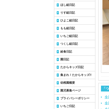
ほし組日記
りす組日記
ひよこ組日記
もも組日記
いちご組日記
つくし組日記
給食日記
園日記
たからキッズ日記
集まれ！たからキッズ!!
幼稚園概要
「つ
園児募集ページ
令
プライバシーポリシー
令
いちご日記