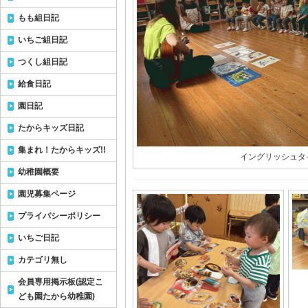
もも組日記
いちご組日記
つくし組日記
給食日記
園日記
たからキッズ日記
集まれ！たからキッズ!!
イングリッシュタ
幼稚園概要
園児募集ページ
プライバシーポリシー
いちご日記
カテゴリ無し
会員専用掲示板(認定こ
ども園たから幼稚園)