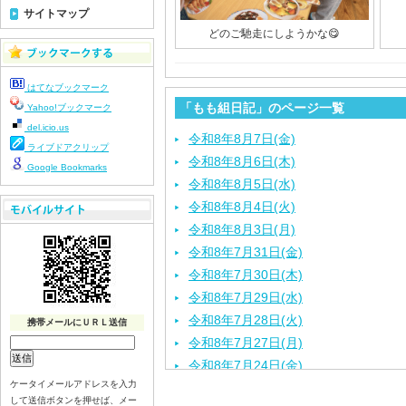
サイトマップ
どのご馳走にしようかな😋
はてなブックマーク
「もも組日記」のページ一覧
Yahoo!ブックマーク
del.icio.us
令和8年8月7日(金)
ライブドアクリップ
令和8年8月6日(木)
Google Bookmarks
令和8年8月5日(水)
令和8年8月4日(火)
令和8年8月3日(月)
令和8年7月31日(金)
令和8年7月30日(木)
令和8年7月29日(水)
令和8年7月28日(火)
携帯メールにＵＲＬ送信
令和8年7月27日(月)
令和8年7月24日(金)
ケータイメールアドレスを入力
令和8年7月23日(木)
して送信ボタンを押せば、メー