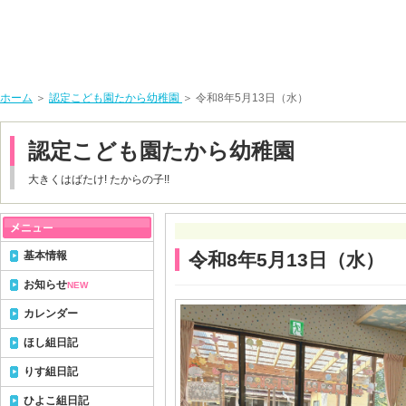
ホーム
＞
認定こども園たから幼稚園
＞ 令和8年5月13日（水）
認定こども園たから幼稚園
大きくはばたけ! たからの子!!
基本情報
令和8年5月13日（水）
お知らせ
NEW
カレンダー
ほし組日記
りす組日記
ひよこ組日記