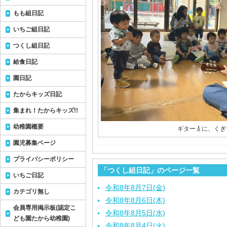
もも組日記
いちご組日記
つくし組日記
給食日記
園日記
たからキッズ日記
集まれ！たからキッズ!!
幼稚園概要
ギター🎸に、くぎ
園児募集ページ
プライバシーポリシー
「つくし組日記」のページ一覧
いちご日記
令和8年8月7日(金)
カテゴリ無し
令和8年8月6日(木)
会員専用掲示板(認定こ
令和8年8月5日(水)
ども園たから幼稚園)
令和8年8月4日(火)