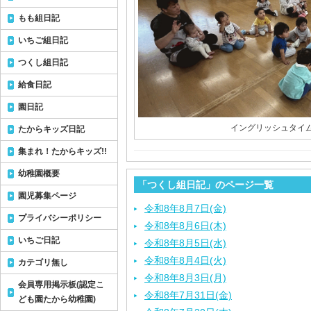
もも組日記
いちご組日記
つくし組日記
給食日記
園日記
イングリッシュタイム
たからキッズ日記
集まれ！たからキッズ!!
幼稚園概要
「つくし組日記」のページ一覧
園児募集ページ
令和8年8月7日(金)
プライバシーポリシー
令和8年8月6日(木)
いちご日記
令和8年8月5日(水)
令和8年8月4日(火)
カテゴリ無し
令和8年8月3日(月)
会員専用掲示板(認定こ
令和8年7月31日(金)
ども園たから幼稚園)