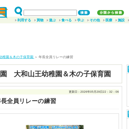
利用する
買物
遊ぶ
食べる
学ぶ
その他
医療
施設
幼稚園＆木の子保育園
＞ 年長全員リレーの練習
園 大和山王幼稚園＆木の子保育園
更新日：2026年05月29日22：32：06
年長全員リレーの練習