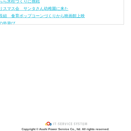
らら氷柱づくりに挑戦
リスマス会 サンタさん幼稚園に来た
長組 食育ポップコーンづくりから映画館上映
の外遊び
長組秋の遠足
0月のお誕生日会アトラクション
BSモニタリング
き芋会
園給食の厨房内を公開
長お泊まり会 後編
長お泊まり会Movieちゃんねる
中で落ち葉の製作
少の遠足 ロマンスカーミュージアム
休みに先生たちの自習工作を公開
動会 種目『波乗りキッズ大人バージョン』
誕生日会のアトラクション
たまじゃくしの巻
年度初めてのMovie
Copyright © Asahi Power Service Co., ltd. All rights reserved.