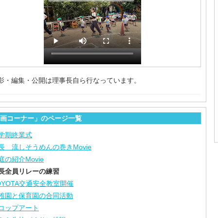
影・編集・公開は理事長自ら行なっています。
画コーナー」のページ一覧
学期終業式
長 流しそうめんの巻きMovie
庭の紹介Movie
長全員リレーの練習
OYOTA交通安全教室開催
稚園と保育園の合同活動
コップアート