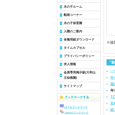
木の子ルーム
動画コーナー
木の子保育園
入園のご案内
各種用紙ダウンロード
※撮
タイムカプセル
プライバシーポリシー
「動
求人情報
一
会員専用掲示板(大和山
年
王幼稚園)
園
サイトマップ
年
T
幼
はてなブックマーク
紙
Yahoo!ブックマーク