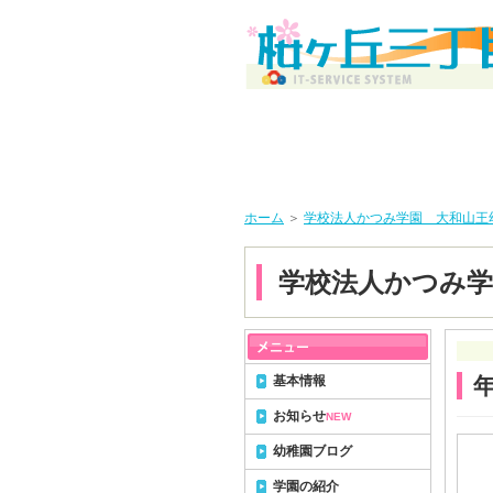
ホーム
＞
学校法人かつみ学園 大和山王
学校法人かつみ学
基本情報
お知らせ
NEW
幼稚園ブログ
学園の紹介