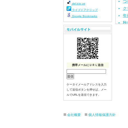
つ
del.icio.us
ク
ライブドアクリップ
年
Google Bookmarks
秋
年
1
T
焼
自
年
携帯メールにＵＲＬ送信
年
年
ケータイメールアドレスを入力
年
して送信ボタンを押せば、メー
夏
ルでURLを送信できます。
運
お
会社概要
個人情報保護方針
お
今