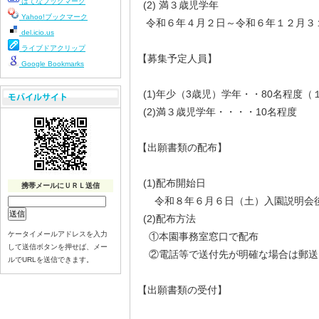
はてなブックマーク
(2) 満３歳児学年
Yahoo!ブックマーク
令和６年４月２日～令和６年１２月３
del.icio.us
ライブドアクリップ
【募集予定人員】
Google Bookmarks
(1)年少（3歳児）学年・・80名程度（１
(2)満３歳児学年・・・・10名程度
【出願書類の配布】
(1)配布開始日
携帯メールにＵＲＬ送信
令和８年６月６日（土）入園説明会
(2)配布方法
ケータイメールアドレスを入力
①本園事務室窓口で配布
して送信ボタンを押せば、メー
②電話等で送付先が明確な場合は郵送
ルでURLを送信できます。
【出願書類の受付】