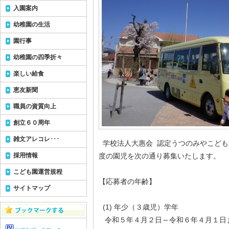
入園案内
幼稚園の生活
園行事
幼稚園の四季折々
楽しい給食
恵友新聞
職員の資質向上
創立６０周年
雑文アレコレ･･･
学校法人大惠会 認定うつのみやこども
度の園児を次の通り募集いたします。
採用情報
こども園運営規程
【応募者の年齢】
サイトマップ
(1) 年少（３歳児）学年
令和５年４月２日～令和６年４月１日