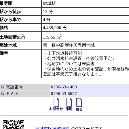
最寄駅
結城駅
駅から徒歩
12 分
駅から車で
4 分
価格
4,439,000 円
2
2
土地面積(m
)
119.65 m
用途地域
第一種中高層住居専用地域
備考
・上下水道接続可能
・公共汚水枡未設置（今後設置予定）
・地耐力については未調査
・保留地のため土地の表示登記，所有権移
登記は事業完了後となります。
電話番号
0296-33-1400
ＦＡＸ
0296-33-6627
結城市区画整理課
のQRコードです。