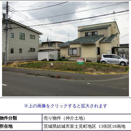
※上の画像をクリックすると拡大されます
物件分類
売り物件（仲介土地）
所在地
茨城県結城市富士見町地区 13街区18画地