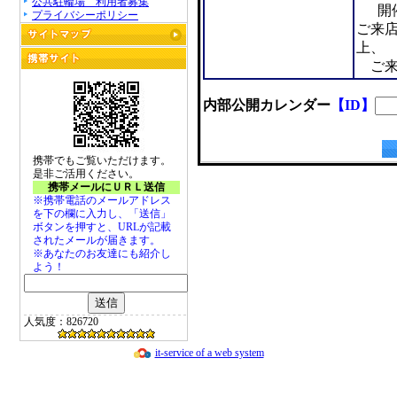
公共駐輪場 利用者募集
開催
プライバシーポリシー
ご来
上、
ご来
内部公開カレンダー
【ID】
携帯でもご覧いただけます。
是非ご活用ください。
携帯メールにＵＲＬ送信
※携帯電話のメールアドレス
を下の欄に入力し、「送信」
ボタンを押すと、URLが記載
されたメールが届きます。
※あなたのお友達にも紹介し
よう！
人気度：826720
it-service of a web system