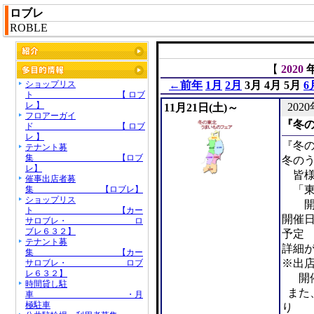
ロブレ
ROBLE
【
2020
ショップリス
←前年
1月
2月
3月
4月
5月
6
ト 【 ロブ
レ 】
2020
11月21日(土)～
フロアーガイ
『冬の
ド 【 ロブ
レ 】
『冬
テナント募
集 【ロブ
冬の
レ】
皆様
催事出店者募
「東
集 【ロブレ】
ショップリス
開催
ト 【カー
開催
サロブレ・ ロ
ブレ６３２】
予定
テナント募
詳細
集 【カー
※出
サロブレ・ ロブ
レ６３２】
開催
時間貸し駐
また
車 ・月
極駐車
り