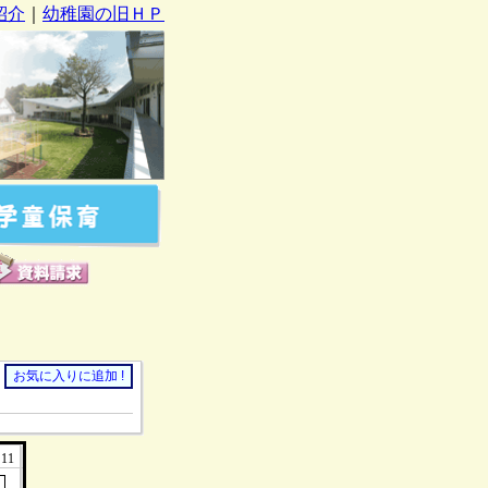
紹介
｜
幼稚園の旧ＨＰ
11