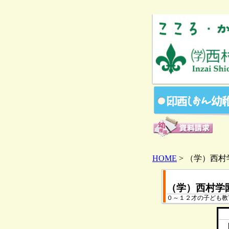
HOME
> （学）西村
（学）西村学
０～１２才の子ども教