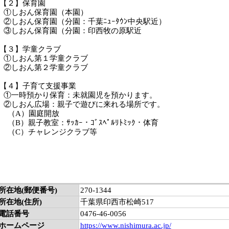
【２】保育園
①しおん保育園（本園）
②しおん保育園（分園：千葉ﾆｭｰﾀｳﾝ中央駅近）
③しおん保育園（分園：印西牧の原駅近
【３】学童クラブ
①しおん第１学童クラブ
②しおん第２学童クラブ
【４】子育て支援事業
①一時預かり保育：未就園児を預かります。
②しおん広場：親子で遊びに来れる場所です。
（A）園庭開放
（B）親子教室：ｻｯｶｰ・ｺﾞｽﾍﾟﾙﾘﾄﾐｯｸ・体育
（C）チャレンジクラブ等
所在地(郵便番号)
270-1344
所在地(住所)
千葉県印西市松崎517
電話番号
0476-46-0056
ホームページ
https://www.nishimura.ac.jp/