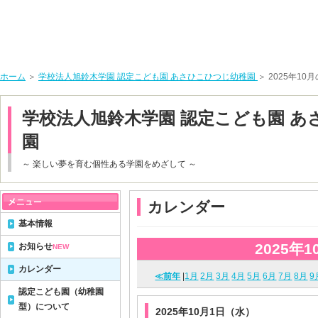
ホーム
＞
学校法人旭鈴木学園 認定こども園 あさひこひつじ幼稚園
＞ 2025年1
学校法人旭鈴木学園 認定こども園 あ
園
～ 楽しい夢を育む個性ある学園をめざして ～
カレンダー
基本情報
2025年1
お知らせ
NEW
カレンダー
≪前年
|
1月
2月
3月
4月
5月
6月
7月
8月
9
認定こども園（幼稚園
型）について
2025年10月1日（水）