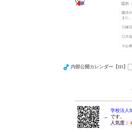
場所
園児
また
◎縁
◎大
※お
内部公開カレンダー
【ID】
学校法人
です。
←
人気度：