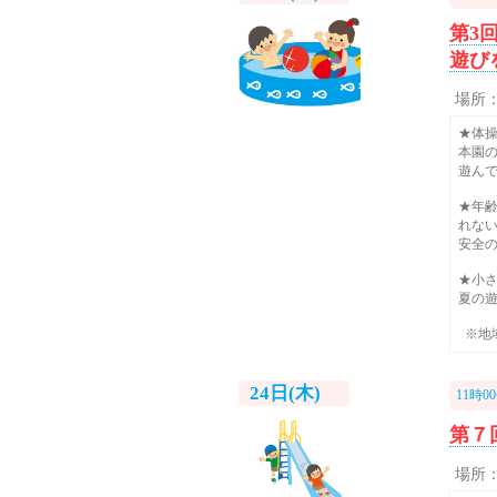
第3
遊び
場所
★体
本園
遊ん
★年
れな
安全
★小
夏の
※地
24日(木)
11時0
第７
場所