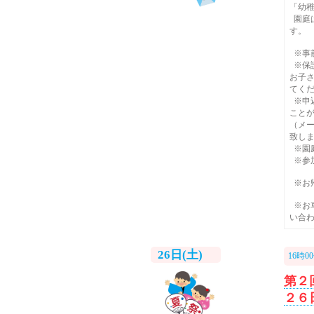
「幼
園庭
す。
※事
※保
お子
てく
※申
こと
（メ
致し
※園
※参
※お
※お
い合
26日(土)
16時0
第２
２６