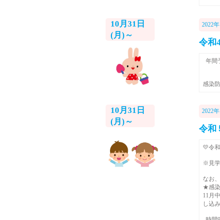
10月31日
2022年
(月)～
令和
年間
感染
10月31日
2022年
(月)～
令和
💛令
※見学
なお
★感
11月
し込
時間9: