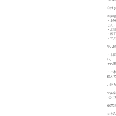
◎付き
※体
・上
せん
・水
・帽
・マ
💚お願
・来
い。
その
・ご
控え
ご協
💛募
◎R２
※満3
※令和