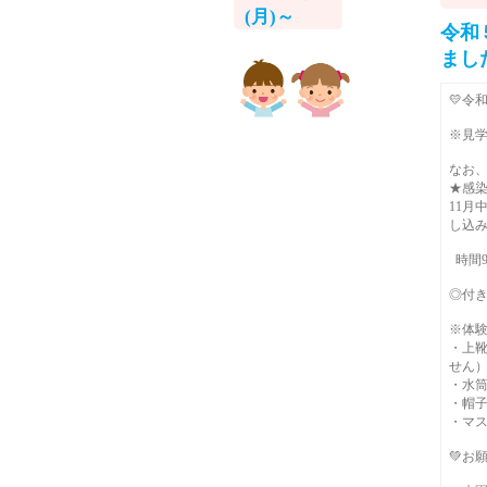
(月)～
令和
まし
💛令
※見学
なお
★感
11月
し込
時間9:
◎付き
※体
・上
せん
・水
・帽
・マ
💚お願