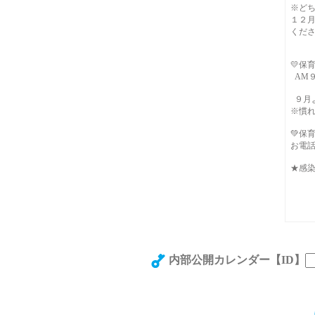
※ど
１２
くだ
💛保
AM９:
９月よ
※慣れ
💚保
お電
★感
内部公開カレンダー
【ID】