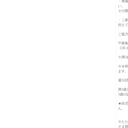
・来
い。
その
・ご
控え
ご協
💛募
◎R２
※満3
※令和
ます
週5日
満3
3歳
★幼
ん。
※た
さま