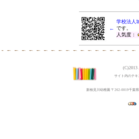
学校法人
です。
←
人気度：
(C)201
サイト内のテキ
新検見川幼稚園 〒262-0019千葉県千葉