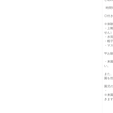
時間9:
◎付き
※体
・上
せん
・水
・帽
・マ
💚お願
・来
い。
また
園を
園児
・
※来
きま