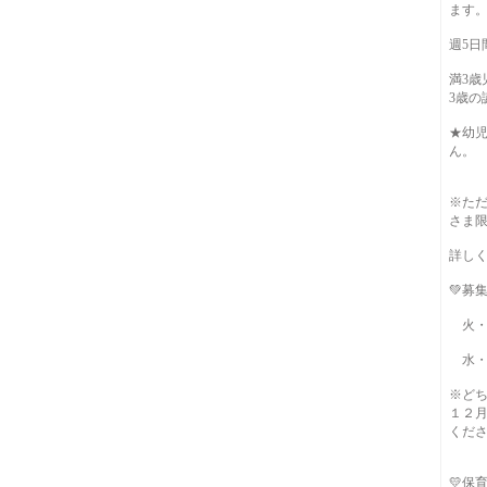
ます
週5日
満3
3歳
★幼
ん。
※た
さま
詳し
💚募
火・
水・
※ど
１２
くだ
💛保