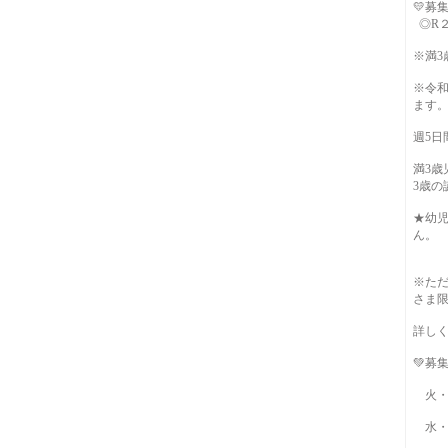
💛募
◎R２
※満3
※令和
ます
週5日
満3
3歳
★幼
ん。
※た
さま
詳し
💚募
火・
水・