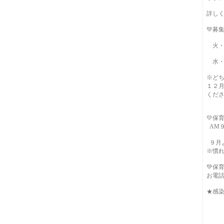
詳し
💚募
火・
水・
※ど
１２
くだ
💛保
AM９:
９月よ
※慣れ
💚保
お電
★感