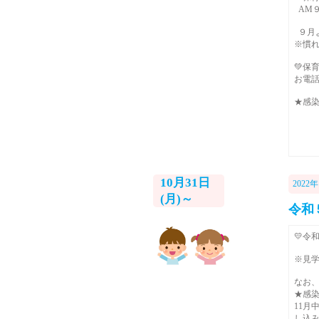
AM９:
９月よ
※慣れ
💚保
お電
★感
10月31日
2022年
(月)～
令和
💛令
※見学
なお
★感
11月
し込