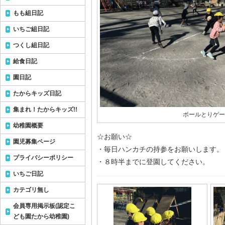
もも組日記
いちご組日記
つくし組日記
給食日記
園日記
たからキッズ日記
集まれ！たからキッズ!!
ボールとりゲーム
幼稚園概要
☆お願い☆
園児募集ページ
・毎日ハンカチの持参をお願いします。
プライバシーポリシー
・８時半までに登園してください。
いちご日記
カテゴリ無し
会員専用掲示板(認定こ
ども園たから幼稚園)