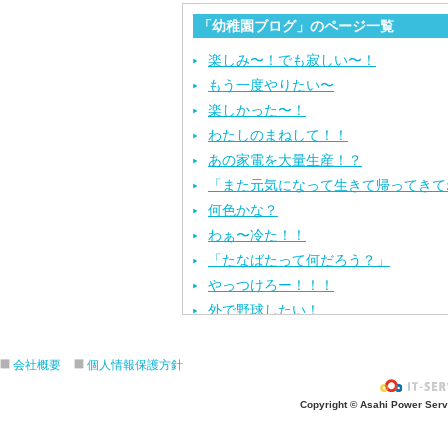
「幼稚園ブログ」のページ一覧
楽しみ〜！でも寂しい〜！
もう一度やりたい〜
楽しかった〜！
わたしのまねして！！
あの家電を大量生産！？
「また元気になって生きて帰ってきて
何色かな？
わぁ〜冷た！！
「たなばたって何だろう？」
やっつけろー！！！
外で野球したい！
ざぶ〜ん！
ピタゴラスイッチ！
会社概要
個人情報保護方針
お風呂上がり？
Copyright © Asahi Power Servic
あの先生はだ〜れ？
にんじんいれるー？