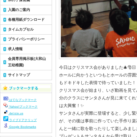
木の子保育園
入園のご案内
各種用紙ダウンロード
タイムカプセル
プライバシーポリシー
求人情報
会員専用掲示板(大和山
王幼稚園)
今日はクリスマス会がありました🎄🎅🏻
ホールに向かうといつもとホールの雰囲
サイトマップ
もドキドキした表情で待っていました！
クリスマス会が始まり、いざ動画を見て
分のクラスにサンタさんが見に来てくれ
はてなブックマーク
は大興奮！✨️
Yahoo!ブックマーク
サンタさんが実際に登場すると、少し緊
del.icio.us
ライブドアクリップ
が、その後は事前に作っていた手作り楽
Google Bookmarks
んと一緒に歌を歌ったりして楽しみました
プレゼントもサンタさんから受け取り、