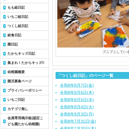
もも組日記
いちご組日記
つくし組日記
給食日記
園日記
プニプニしている
たからキッズ日記
集まれ！たからキッズ!!
幼稚園概要
「つくし組日記」のページ一覧
園児募集ページ
令和8年8月7日(金)
プライバシーポリシー
令和8年8月6日(木)
令和8年8月5日(水)
いちご日記
令和8年8月4日(火)
カテゴリ無し
令和8年8月3日(月)
会員専用掲示板(認定こ
令和8年7月31日(金)
ども園たから幼稚園)
令和8年7月30日(木)