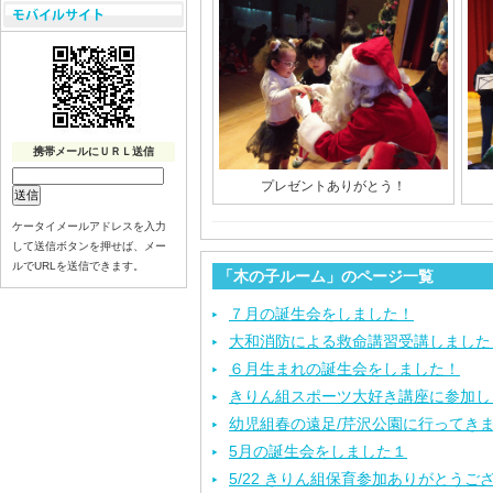
携帯メールにＵＲＬ送信
プレゼントありがとう！
ケータイメールアドレスを入力
して送信ボタンを押せば、メー
ルでURLを送信できます。
「木の子ルーム」のページ一覧
７月の誕生会をしました！
大和消防による救命講習受講しました
６月生まれの誕生会をしました！
きりん組スポーツ大好き講座に参加し
幼児組春の遠足/芹沢公園に行ってき
5月の誕生会をしました１
5/22 きりん組保育参加ありがとうご