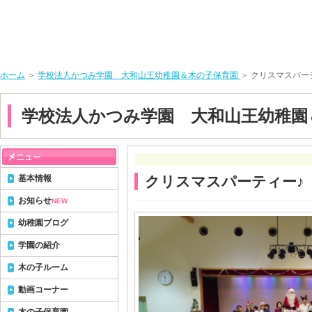
ホーム
＞
学校法人かつみ学園 大和山王幼稚園＆木の子保育園
＞ クリスマスパー
学校法人かつみ学園 大和山王幼稚園
基本情報
クリスマスパーティー♪
お知らせ
NEW
幼稚園ブログ
学園の紹介
木の子ルーム
動画コーナー