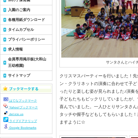
木の子保育園
入園のご案内
各種用紙ダウンロード
タイムカプセル
プライバシーポリシー
求人情報
会員専用掲示板(大和山
サンタさんとハイ
王幼稚園)
サイトマップ
クリスマスパーティーを行いました！先
ン・クラリネットの演奏に合わせて子ど
ったりと楽しむ姿が見られました♪演奏
子どもたちもビックリしていましたが、
はてなブックマーク
喜んでいました。一人ひとりサンタさん
Yahoo!ブックマーク
タッチや握手などもしてもらいました！
del.icio.us
ライブドアクリップ
ますように☆
Google Bookmarks