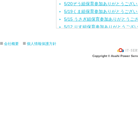
5/20ぞう組保育参加ありがとうござ
5/19くま組保育参加ありがとうござ
5/15 うさぎ組保育参加ありがとうご
5/12 りす組保育参加ありがとうござ
5/8ひよこ組保育参加ありがとうござ
４月生まれの誕生会をしました。
会社概要
個人情報保護方針
入園進級おめでとうございます！
Copyright © Asahi Power Servic
３月の誕生会をしました。
きりんさんとのお別れ会をしました！
2月生れの誕生会
きりんお別れ遠足/江の島水族館
1月 生れお誕生会をしました！
12月 生れお誕生会をしました！
11月 生れお誕生会
3.4.5歳秋の遠足/引地台公園
ハロウィンパーティー楽しかったね❣
ハロウィンパーティー楽しかったね❣
10月生まれ誕生会