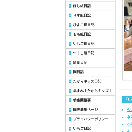
ほし組日記
りす組日記
ひよこ組日記
もも組日記
いちご組日記
つくし組日記
給食日記
園日記
たからキッズ日記
集まれ！たからキッズ!!
「い
幼稚園概要
令
園児募集ページ
令
プライバシーポリシー
令
いちご日記
令