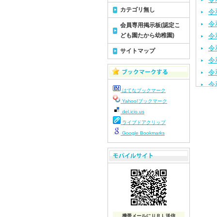
カテゴリ無し
令
令
会員専用掲示板(認定こ
ども園たから幼稚園)
令
令
サイトマップ
令
令
令
はてなブックマーク
令
Yahoo!ブックマーク
令
del.icio.us
令
ライブドアクリップ
令
Google Bookmarks
令
令
令
令
令
令
携帯メールにＵＲＬ送信