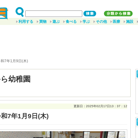
利用する
買物
遊ぶ
食べる
学ぶ
その他
医療
施設
令和7年1月9日(木)
から幼稚園
更新日：2025年02月17日13：37：12
和7年1月9日(木)