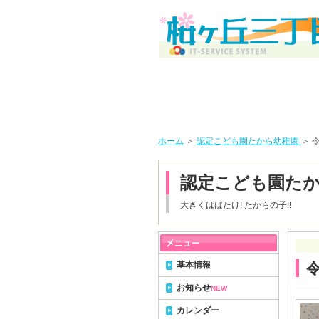
ホーム
＞
認定こども園たから幼稚園
＞ 
認定こども園た
大きくはばたけ! たからの子!!
基本情報
令
お知らせ
NEW
カレンダー