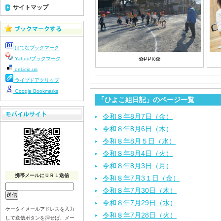
サイトマップ
はてなブックマーク
Yahoo!ブックマーク
⚽️PPK⚽️
del.icio.us
ライブドアクリップ
Google Bookmarks
「ひよこ組日記」のページ一覧
令和８年8月7日（金）
令和８年8月6日（木）
令和８年8月５日（水）
令和８年8月4日（火）
令和８年8月3日（月）
携帯メールにＵＲＬ送信
令和８年7月3１日（金）
令和８年7月30日（木）
令和８年7月29日（水）
ケータイメールアドレスを入力
令和８年7月28日（火）
して送信ボタンを押せば、メー