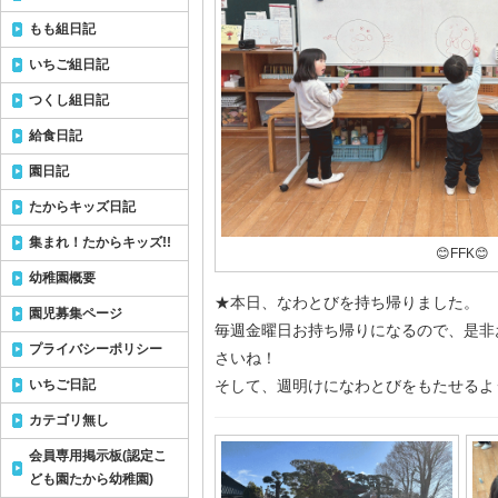
もも組日記
いちご組日記
つくし組日記
給食日記
園日記
たからキッズ日記
集まれ！たからキッズ!!
😊FFK😊
幼稚園概要
★本日、なわとびを持ち帰りました。
園児募集ページ
毎週金曜日お持ち帰りになるので、是非
プライバシーポリシー
さいね！
いちご日記
そして、週明けになわとびをもたせるよ
カテゴリ無し
会員専用掲示板(認定こ
ども園たから幼稚園)