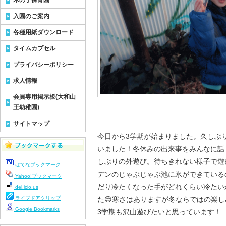
木の子保育園
入園のご案内
各種用紙ダウンロード
タイムカプセル
プライバシーポリシー
求人情報
会員専用掲示板(大和山
王幼稚園)
サイトマップ
今日から3学期が始まりました。久しぶ
いました！冬休みの出来事をみんなに話
しぶりの外遊び。待ちきれない様子で遊
はてなブックマーク
デンのじゃぶじゃぶ池に氷ができている
Yahoo!ブックマーク
だり冷たくなった手がどれくらい冷たい
del.icio.us
ライブドアクリップ
た😊寒さはありますが冬ならではの楽し
Google Bookmarks
3学期も沢山遊びたいと思っています！