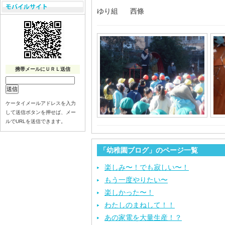
ゆり組 西條
携帯メールにＵＲＬ送信
ケータイメールアドレスを入力
して送信ボタンを押せば、メー
ルでURLを送信できます。
「幼稚園ブログ」のページ一覧
楽しみ〜！でも寂しい〜！
もう一度やりたい〜
楽しかった〜！
わたしのまねして！！
あの家電を大量生産！？