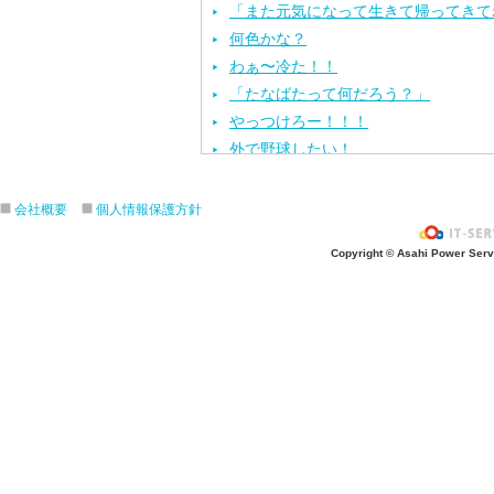
「また元気になって生きて帰ってきて
何色かな？
わぁ〜冷た！！
「たなばたって何だろう？」
やっつけろー！！！
外で野球したい！
ざぶ〜ん！
ピタゴラスイッチ！
会社概要
個人情報保護方針
お風呂上がり？
Copyright © Asahi Power Servic
あの先生はだ〜れ？
にんじんいれるー？
みんなが切った紙が、、、
大きくジャンプ！
旅行に行こう〜！！
お菓子のおうち
ダイオウイカ獲るぞ〜！！
ちけっと作ろう〜！
シャボン玉実験！