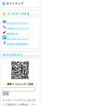
令和8年7月22日(水)
サイトマップ
令和8年7月21日(火)
令和8年7月17日（金）
令和8年7月16日（木）
はてなブックマーク
令和8年7月15日（水）
Yahoo!ブックマーク
令和8年7月14日（火）
del.icio.us
令和8年7月13日（月）
ライブドアクリップ
令和8年7月10日（金）
Google Bookmarks
令和8年7月9日（木）
令和8年7月8日（水）
令和8年7月７日（火）
令和8年7月6日（月）
令和8年7月3日（金）
令和8年7月2日（木）
令和8年7月1日（水）
携帯メールにＵＲＬ送信
令和8年6月30日（火）
令和8年6月29日（月）
ケータイメールアドレスを入力
令和8年6月2６日（金）
して送信ボタンを押せば、メー