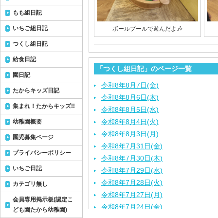
もも組日記
いちご組日記
ボールプールで遊んだよ🎶
つくし組日記
給食日記
「つくし組日記」のページ一覧
園日記
令和8年8月7日(金)
たからキッズ日記
令和8年8月6日(木)
集まれ！たからキッズ!!
令和8年8月5日(水)
令和8年8月4日(火)
幼稚園概要
令和8年8月3日(月)
園児募集ページ
令和8年7月31日(金)
プライバシーポリシー
令和8年7月30日(木)
いちご日記
令和8年7月29日(水)
令和8年7月28日(火)
カテゴリ無し
令和8年7月27日(月)
会員専用掲示板(認定こ
令和8年7月24日(金)
ども園たから幼稚園)