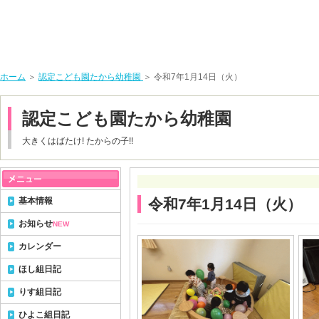
ホーム
＞
認定こども園たから幼稚園
＞ 令和7年1月14日（火）
認定こども園たから幼稚園
大きくはばたけ! たからの子!!
基本情報
令和7年1月14日（火）
お知らせ
NEW
カレンダー
ほし組日記
りす組日記
ひよこ組日記