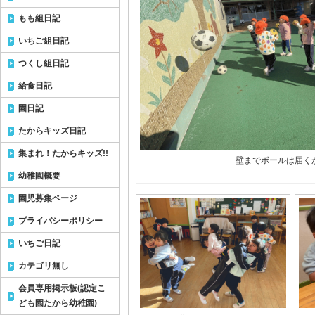
もも組日記
いちご組日記
つくし組日記
給食日記
園日記
たからキッズ日記
集まれ！たからキッズ!!
壁までボールは届くか
幼稚園概要
園児募集ページ
プライバシーポリシー
いちご日記
カテゴリ無し
会員専用掲示板(認定こ
ども園たから幼稚園)