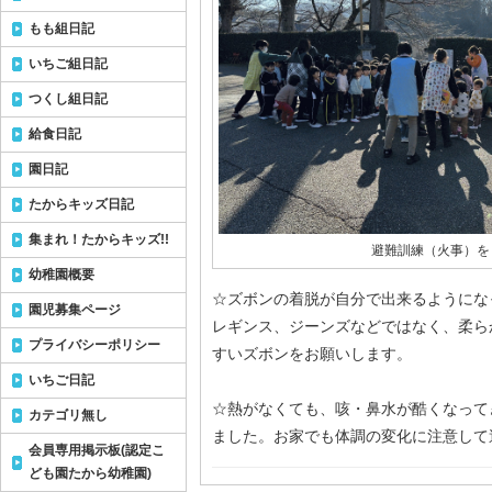
もも組日記
いちご組日記
つくし組日記
給食日記
園日記
たからキッズ日記
集まれ！たからキッズ!!
避難訓練（火事）を
幼稚園概要
☆ズボンの着脱が自分で出来るようにな
園児募集ページ
レギンス、ジーンズなどではなく、柔ら
プライバシーポリシー
すいズボンをお願いします。
いちご日記
☆熱がなくても、咳・鼻水が酷くなって
カテゴリ無し
ました。お家でも体調の変化に注意して
会員専用掲示板(認定こ
ども園たから幼稚園)