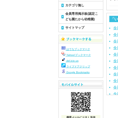
カテゴリ無し
会員専用掲示板(認定こ
「い
ども園たから幼稚園)
サイトマップ
令
令
令
令
はてなブックマーク
令
Yahoo!ブックマーク
令
del.icio.us
ライブドアクリップ
令
Google Bookmarks
令
令
令
令
令
令
令
携帯メールにＵＲＬ送信