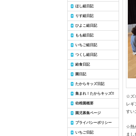
ほし組日記
りす組日記
ひよこ組日記
もも組日記
いちご組日記
つくし組日記
給食日記
園日記
たからキッズ日記
集まれ！たからキッズ!!
☆ズ
幼稚園概要
レギ
すい
園児募集ページ
プライバシーポリシー
☆熱
いちご日記
まし