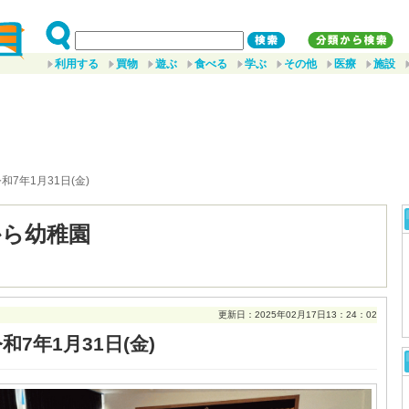
利用する
買物
遊ぶ
食べる
学ぶ
その他
医療
施設
令和7年1月31日(金)
から幼稚園
更新日：2025年02月17日13：24：02
和7年1月31日(金)