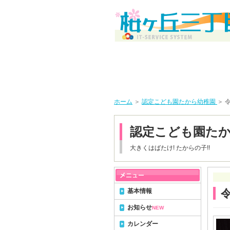
ホーム
＞
認定こども園たから幼稚園
＞ 
認定こども園た
大きくはばたけ! たからの子!!
基本情報
令
お知らせ
NEW
カレンダー