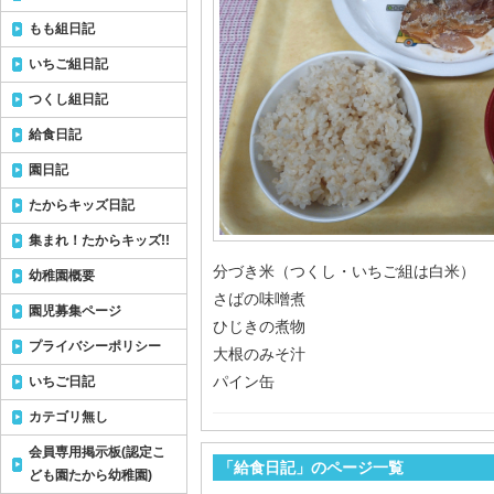
もも組日記
いちご組日記
つくし組日記
給食日記
園日記
たからキッズ日記
集まれ！たからキッズ!!
分づき米（つくし・いちご組は白米）
幼稚園概要
さばの味噌煮
園児募集ページ
ひじきの煮物
プライバシーポリシー
大根のみそ汁
パイン缶
いちご日記
カテゴリ無し
会員専用掲示板(認定こ
「給食日記」のページ一覧
ども園たから幼稚園)