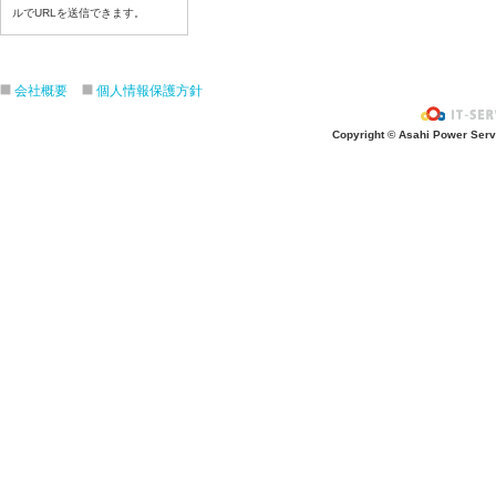
7月14日給食写真
ルでURLを送信できます。
7月13日給食写真
7月10日給食写真
会社概要
個人情報保護方針
7月9日給食写真
7月8日給食写真
Copyright © Asahi Power Servic
7月7日給食写真
7月6日給食写真
7月3日給食写真
7月2日給食写真
7月１日給食写真
6月30日給食写真
6月29日(月)給食写真
6月26日給食写真
6月25日給食写真
6月24日給食写真
6月２３日給食写真
6月22日給食写真
6月19日給食写真