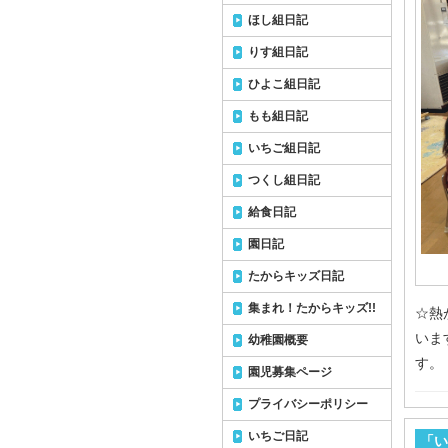
ほし組日記
りす組日記
ひよこ組日記
もも組日記
いちご組日記
つくし組日記
給食日記
園日記
たからキッズ日記
集まれ！たからキッズ!!
☆熱
いま
幼稚園概要
す。
園児募集ページ
プライバシーポリシー
いちご日記
「い