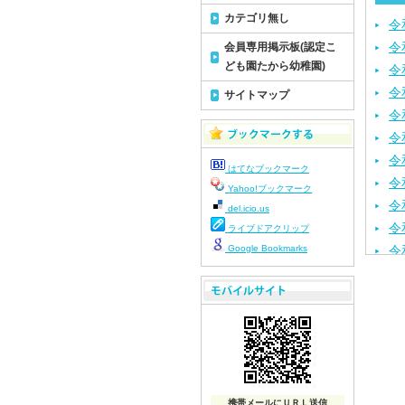
カテゴリ無し
令
令
会員専用掲示板(認定こ
ども園たから幼稚園)
令
令
サイトマップ
令
令
令
はてなブックマーク
令
Yahoo!ブックマーク
令
del.icio.us
令
ライブドアクリップ
Google Bookmarks
令
令
令
令
令
令
令
携帯メールにＵＲＬ送信