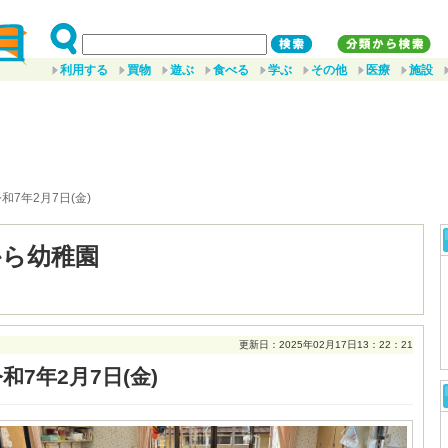
利用する
買物
遊ぶ
食べる
学ぶ
その他
医療
施設
令和7年2月7日(金)
から幼稚園
更新日：2025年02月17日13：22：21
和7年2月7日(金)