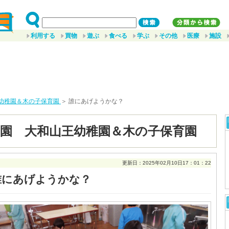
利用する
買物
遊ぶ
食べる
学ぶ
その他
医療
施設
幼稚園＆木の子保育園
＞ 誰にあげようかな？
園 大和山王幼稚園＆木の子保育園
更新日：2025年02月10日17：01：22
誰にあげようかな？