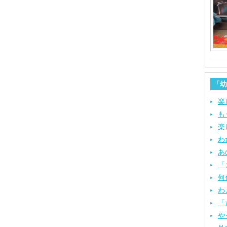
「幼
楽
も
楽
わ
あ
「
何
わ
「
や