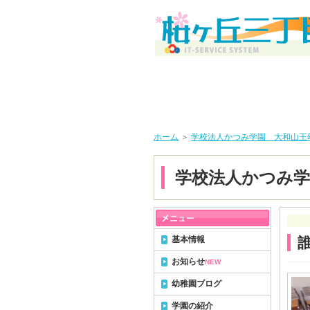
ホーム
＞
学校法人かつみ学園 大和山王
学校法人かつみ学
基本情報
お知らせ
NEW
幼稚園ブログ
学園の紹介