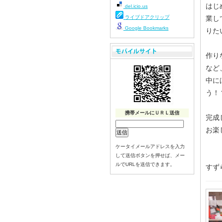
はじ
del.icio.us
ライブドアクリップ
業し
Google Bookmarks
りた
作り
など
中に
う！
携帯メールにＵＲＬ送信
完成
お楽
ケータイメールアドレスを入力
して送信ボタンを押せば、メー
ルでURLを送信できます。
すず