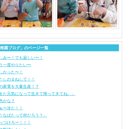
稚園ブログ」のページ一覧
しみ〜！でも寂しい〜！
う一度やりたい〜
しかった〜！
たしのまねして！！
の家電を大量生産！？
また元気になって生きて帰ってきてね。」
色かな？
ぁ〜冷た！！
たなばたって何だろう？」
っつけろー！！！