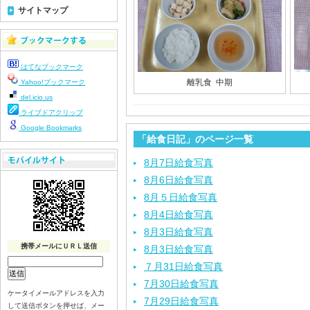
サイトマップ
はてなブックマーク
離乳食 中期
Yahoo!ブックマーク
del.icio.us
ライブドアクリップ
Google Bookmarks
「給食日記」のページ一覧
8月7日給食写真
8月6日給食写真
8月５日給食写真
8月4日給食写真
8月3日給食写真
携帯メールにＵＲＬ送信
8月3日給食写真
７月31日給食写真
7月30日給食写真
ケータイメールアドレスを入力
7月29日給食写真
して送信ボタンを押せば、メー