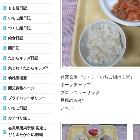
もも組日記
いちご組日記
つくし組日記
給食日記
園日記
たからキッズ日記
集まれ！たからキッズ!!
発芽玄米（つくし・いちご組は白米）
幼稚園概要
ポークチャップ
園児募集ページ
ブロッコリーサラダ
プライバシーポリシー
豆腐のみそ汁
いちご
いちご日記
カテゴリ無し
会員専用掲示板(認定こ
ども園たから幼稚園)