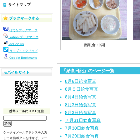
サイトマップ
はてなブックマーク
Yahoo!ブックマーク
del.icio.us
離乳食 中期
ライブドアクリップ
Google Bookmarks
「給食日記」のページ一覧
8月6日給食写真
8月５日給食写真
8月4日給食写真
8月3日給食写真
携帯メールにＵＲＬ送信
8月3日給食写真
７月31日給食写真
7月30日給食写真
ケータイメールアドレスを入力
7月29日給食写真
して送信ボタンを押せば、メー