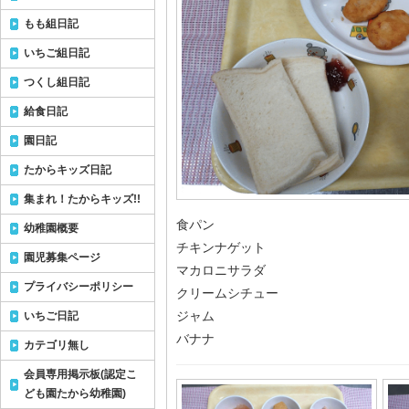
もも組日記
いちご組日記
つくし組日記
給食日記
園日記
たからキッズ日記
集まれ！たからキッズ!!
食パン
幼稚園概要
チキンナゲット
園児募集ページ
マカロニサラダ
プライバシーポリシー
クリームシチュー
ジャム
いちご日記
バナナ
カテゴリ無し
会員専用掲示板(認定こ
ども園たから幼稚園)