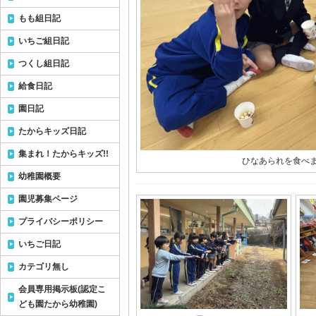
もも組日記
いちご組日記
つくし組日記
給食日記
園日記
たからキッズ日記
集まれ！たからキッズ!!
ひなあられを食べま
幼稚園概要
園児募集ページ
プライバシーポリシー
いちご日記
カテゴリ無し
会員専用掲示板(認定こ
ども園たから幼稚園)