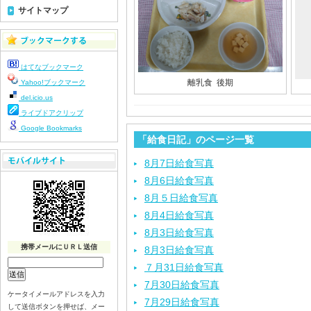
サイトマップ
はてなブックマーク
離乳食 後期
Yahoo!ブックマーク
del.icio.us
ライブドアクリップ
Google Bookmarks
「給食日記」のページ一覧
8月7日給食写真
8月6日給食写真
8月５日給食写真
8月4日給食写真
8月3日給食写真
携帯メールにＵＲＬ送信
8月3日給食写真
７月31日給食写真
7月30日給食写真
ケータイメールアドレスを入力
7月29日給食写真
して送信ボタンを押せば、メー