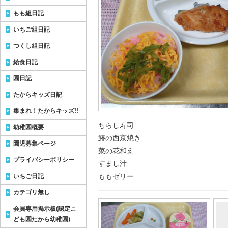
もも組日記
いちご組日記
つくし組日記
給食日記
園日記
たからキッズ日記
集まれ！たからキッズ!!
ちらし寿司
幼稚園概要
鰆の西京焼き
園児募集ページ
菜の花和え
プライバシーポリシー
すまし汁
ももゼリー
いちご日記
カテゴリ無し
会員専用掲示板(認定こ
ども園たから幼稚園)