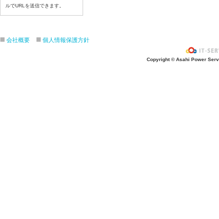
7月14日給食写真
ルでURLを送信できます。
7月13日給食写真
7月10日給食写真
会社概要
個人情報保護方針
7月9日給食写真
7月8日給食写真
Copyright © Asahi Power Servic
7月7日給食写真
7月6日給食写真
7月3日給食写真
7月2日給食写真
7月１日給食写真
6月30日給食写真
6月29日(月)給食写真
6月26日給食写真
6月25日給食写真
6月24日給食写真
6月２３日給食写真
6月22日給食写真
6月19日給食写真