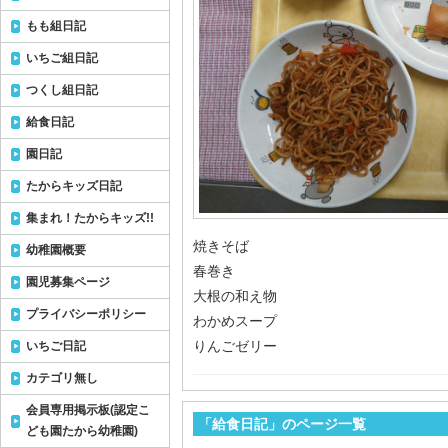
もも組日記
いちご組日記
つくし組日記
給食日記
園日記
たからキッズ日記
集まれ！たからキッズ!!
焼きそば
幼稚園概要
春巻き
園児募集ページ
大根の和え物
プライバシーポリシー
わかめスープ
りんごゼリー
いちご日記
カテゴリ無し
会員専用掲示板(認定こ
「給食日記」のページ一覧
ども園たから幼稚園)