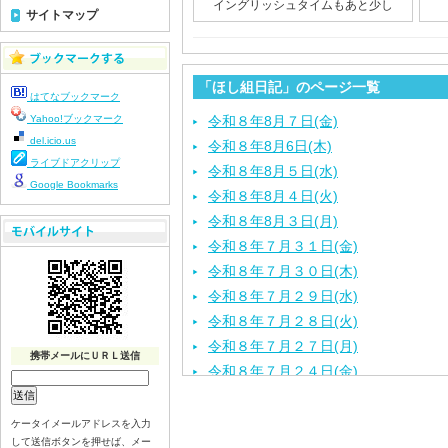
イングリッシュタイムもあと少し
サイトマップ
「ほし組日記」のページ一覧
はてなブックマーク
Yahoo!ブックマーク
令和８年8月７日(金)
del.icio.us
令和８年8月6日(木)
ライブドアクリップ
令和８年8月５日(水)
Google Bookmarks
令和８年8月４日(火)
令和８年8月３日(月)
令和８年７月３１日(金)
令和８年７月３０日(木)
令和８年７月２９日(水)
令和８年７月２８日(火)
令和８年７月２７日(月)
携帯メールにＵＲＬ送信
令和８年７月２４日(金)
令和８年７月２３日(木)
令和８年７月２２日(水)
ケータイメールアドレスを入力
して送信ボタンを押せば、メー
令和８年７月２１日(火)