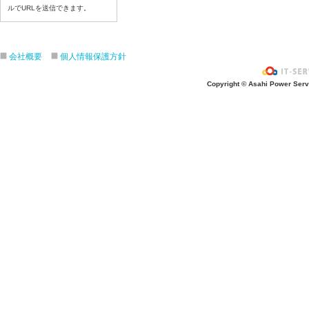
ルでURLを送信できます。
令和８年７月１７日（金）
令和８年７月１６日（木）
令和８年７月１５日（水）
会社概要
個人情報保護方針
令和８年７月１４日（火）
令和８年７月１３日（月）
Copyright © Asahi Power Servic
令和８年７月９日（木）
令和８年７月８日（水）
令和８年７月７日（火）
令和８年７月６日（月）
令和８年７月３日（金）
令和８年７月２日（木）
令和８年７月１日（水）
令和８年６月３０（火）
令和８年６月２９（月）
令和８年６月２６（金）
令和８年６月２５（木）
令和８年６月２４（水）