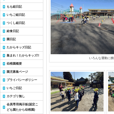
もも組日記
いちご組日記
つくし組日記
給食日記
園日記
たからキッズ日記
集まれ！たからキッズ!!
いろんな運動に挑
幼稚園概要
園児募集ページ
プライバシーポリシー
いちご日記
カテゴリ無し
会員専用掲示板(認定こ
ども園たから幼稚園)