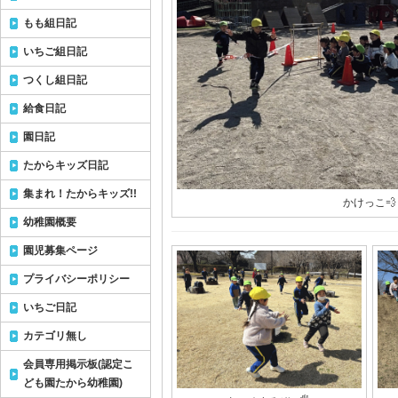
もも組日記
いちご組日記
つくし組日記
給食日記
園日記
たからキッズ日記
集まれ！たからキッズ!!
かけっこ💨
幼稚園概要
園児募集ページ
プライバシーポリシー
いちご日記
カテゴリ無し
会員専用掲示板(認定こ
ども園たから幼稚園)