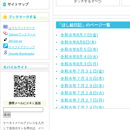
タッチするぞ〜🖐️
サイトマップ
「ほし組日記」のページ一覧
はてなブックマーク
令和８年8月７日(金)
Yahoo!ブックマーク
del.icio.us
令和８年8月6日(木)
ライブドアクリップ
令和８年8月５日(水)
Google Bookmarks
令和８年8月４日(火)
令和８年8月３日(月)
令和８年７月３１日(金)
令和８年７月３０日(木)
令和８年７月２９日(水)
令和８年７月２８日(火)
令和８年７月２７日(月)
携帯メールにＵＲＬ送信
令和８年７月２４日(金)
令和８年７月２３日(木)
令和８年７月２２日(水)
ケータイメールアドレスを入力
して送信ボタンを押せば、メー
令和８年７月２１日(火)